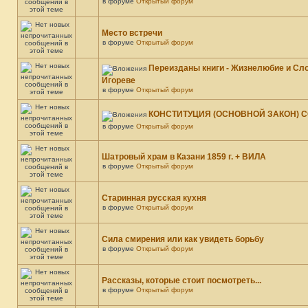
в форуме
Открытый форум
Место встречи
в форуме
Открытый форум
Переизданы книги - Жизнелюбие и Сло
Игореве
в форуме
Открытый форум
КОНСТИТУЦИЯ (ОСНОВНОЙ ЗАКОН) CC
в форуме
Открытый форум
Шатровый храм в Казани 1859 г. + ВИЛА
в форуме
Открытый форум
Старинная русская кухня
в форуме
Открытый форум
Сила смирения или как увидеть борьбу
в форуме
Открытый форум
Рассказы, которые стоит посмотреть...
в форуме
Открытый форум