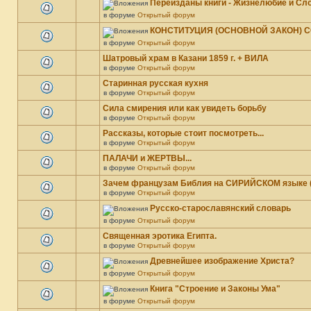
Переизданы книги - Жизнелюбие и Сло
в форуме
Открытый форум
КОНСТИТУЦИЯ (ОСНОВНОЙ ЗАКОН) CC
в форуме
Открытый форум
Шатровый храм в Казани 1859 г. + ВИЛА
в форуме
Открытый форум
Старинная русская кухня
в форуме
Открытый форум
Сила смирения или как увидеть борьбу
в форуме
Открытый форум
Рассказы, которые стоит посмотреть...
в форуме
Открытый форум
ПАЛАЧИ и ЖЕРТВЫ...
в форуме
Открытый форум
Зачем французам Библия на СИРИЙСКОМ языке (15
в форуме
Открытый форум
Русско-старославянский словарь
в форуме
Открытый форум
Священная эротика Египта.
в форуме
Открытый форум
Древнейшее изображение Христа?
в форуме
Открытый форум
Книга "Строение и Законы Ума"
в форуме
Открытый форум