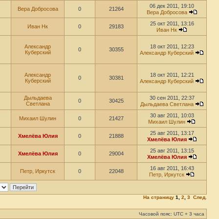
06 дек 2011, 19:10
Вера Добросова
0
21264
Вера Добросова
25 окт 2011, 13:16
Иван Нк
0
29183
Иван Нк
Александр
18 окт 2011, 12:23
0
30355
Куберский
Александр Куберский
Александр
18 окт 2011, 12:21
0
30381
Куберский
Александр Куберский
Дыльдаева
30 сен 2011, 22:37
0
30425
Светлана
Дыльдаева Светлана
30 авг 2011, 10:03
Михаил Шулин
0
21427
Михаил Шулин
25 авг 2011, 13:17
Хмелёва Юлия
0
21888
Хмелёва Юлия
25 авг 2011, 13:15
Хмелёва Юлия
0
29004
Хмелёва Юлия
16 авг 2011, 16:43
Петр, Иркутск
0
22048
Петр, Иркутск
На страницу
1
,
2
,
3
След.
Часовой пояс: UTC + 3 часа