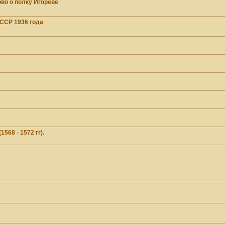
во о полку Игореве
CP 1936 года
68 - 1572 гг).