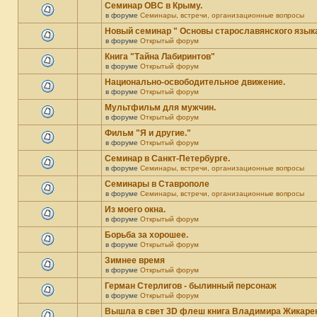
Семинар ОВС в Крыму.
в форуме
Семинары, встречи, организационные вопросы
Новый семинар " Основы старославянского язык
в форуме
Открытый форум
Книга "Тайна Лабиринтов"
в форуме
Открытый форум
Национально-освободительное движение.
в форуме
Открытый форум
Мультфильм для мужчин.
в форуме
Открытый форум
Фильм "Я и другие."
в форуме
Открытый форум
Семинар в Санкт-Петербурге.
в форуме
Семинары, встречи, организационные вопросы
Семинары в Ставрополе
в форуме
Семинары, встречи, организационные вопросы
Из моего окна.
в форуме
Открытый форум
Борьба за хорошее.
в форуме
Открытый форум
Зимнее время
в форуме
Открытый форум
Герман Стерлигов - былинный персонаж
в форуме
Открытый форум
Вышла в свет 3D флеш книга Владимира Жикарен