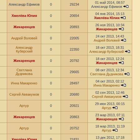
01 май 2014, 08:57
Александр Ефимов
0
29234
Александр Ефимов
04 янв 2014, 15:13
Хмелёва Юлия
0
20654
Хмелёва Юлия
26 ноя 2013, 10:34
Жикаренцев
0
20893
Жикаренцев
24 окт 2013, 14:43
Андрей Воловей
0
22005
Андрей Воловей
Александр
18 окт 2013, 18:31
0
22350
Куберский
Александр Куберский
18 окт 2013, 12:24
Жикаренцев
0
20792
Жикаренцев
Светлана
08 окт 2013, 12:34
0
29665
Дудникова
Светлана Дудникова
04 окт 2013, 02:12
Инна Макаренко
0
28497
Инна Макаренко
02 сен 2013, 12:46
Сергей Аввакумов
0
20680
Сергей Аввакумов
29 июн 2013, 00:15
Артур
0
20921
Артур
23 мар 2013, 07:11
Жикаренцев
0
20863
Жикаренцев
18 мар 2013, 11:19
Артур
0
20752
Артур
13 дек 2012, 17:18
Хмелёва Юлия
0
21831