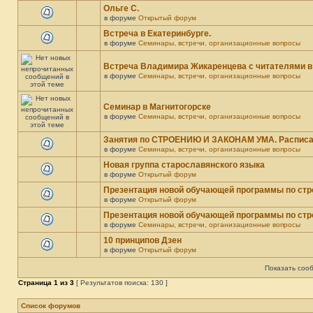
Ольге С.
в форуме
Открытый форум
Встреча в Екатеринбурге.
в форуме
Семинары, встречи, организационные вопросы
Встреча Владимира Жикаренцева с читателями в
в форуме
Семинары, встречи, организационные вопросы
Семинар в Магнитогорске
в форуме
Семинары, встречи, организационные вопросы
Занятия по СТРОЕНИЮ И ЗАКОНАМ УМА. Распис
в форуме
Семинары, встречи, организационные вопросы
Новая группа старославянского языка
в форуме
Открытый форум
Презентация новой обучающей программы по стр
в форуме
Открытый форум
Презентация новой обучающей программы по стр
в форуме
Семинары, встречи, организационные вопросы
10 принципов Дзен
в форуме
Открытый форум
Показать соо
Страница
1
из
3
[ Результатов поиска: 130 ]
Список форумов