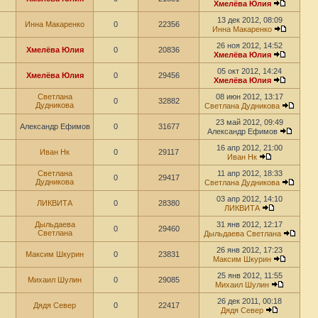
Хмелёва Юлия
13 дек 2012, 08:09
Инна Макаренко
0
22356
Инна Макаренко
26 ноя 2012, 14:52
Хмелёва Юлия
0
20836
Хмелёва Юлия
05 окт 2012, 14:24
Хмелёва Юлия
0
29456
Хмелёва Юлия
Светлана
08 июн 2012, 13:17
0
32882
Дудникова
Светлана Дудникова
23 май 2012, 09:49
Александр Ефимов
0
31677
Александр Ефимов
16 апр 2012, 21:00
Иван Нк
0
29117
Иван Нк
Светлана
11 апр 2012, 18:33
0
29417
Дудникова
Светлана Дудникова
03 апр 2012, 14:10
ЛИКВИТА
0
28380
ЛИКВИТА
Дыльдаева
31 янв 2012, 12:17
0
29460
Светлана
Дыльдаева Светлана
26 янв 2012, 17:23
Максим Шкурин
0
23831
Максим Шкурин
25 янв 2012, 11:55
Михаил Шулин
0
29085
Михаил Шулин
26 дек 2011, 00:18
Дядя Север
0
22417
Дядя Север