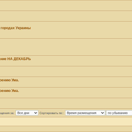
 городах Украины
ание НА ДЕКАБРЬ
оению Ума.
оению Ума.
бщения за:
Сортировать по::