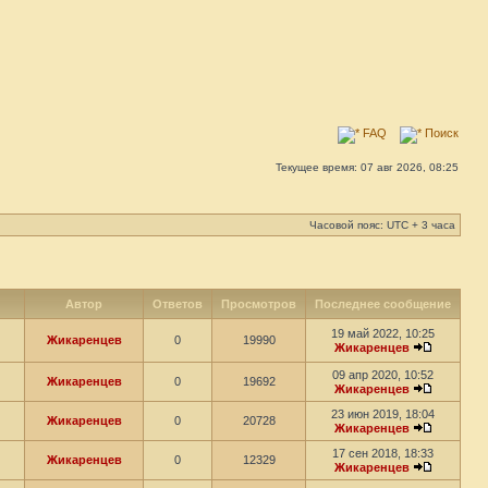
FAQ
Поиск
Текущее время: 07 авг 2026, 08:25
Часовой пояс: UTC + 3 часа
Автор
Ответов
Просмотров
Последнее сообщение
19 май 2022, 10:25
Жикаренцев
0
19990
Жикаренцев
09 апр 2020, 10:52
Жикаренцев
0
19692
Жикаренцев
23 июн 2019, 18:04
Жикаренцев
0
20728
Жикаренцев
17 сен 2018, 18:33
Жикаренцев
0
12329
Жикаренцев