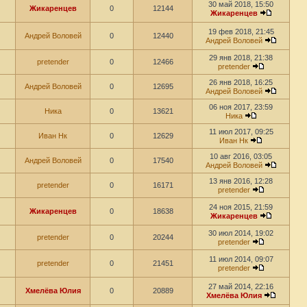
30 май 2018, 15:50
Жикаренцев
0
12144
Жикаренцев
19 фев 2018, 21:45
Андрей Воловей
0
12440
Андрей Воловей
29 янв 2018, 21:38
pretender
0
12466
pretender
26 янв 2018, 16:25
Андрей Воловей
0
12695
Андрей Воловей
06 ноя 2017, 23:59
Ника
0
13621
Ника
11 июл 2017, 09:25
Иван Нк
0
12629
Иван Нк
10 авг 2016, 03:05
Андрей Воловей
0
17540
Андрей Воловей
13 янв 2016, 12:28
pretender
0
16171
pretender
24 ноя 2015, 21:59
Жикаренцев
0
18638
Жикаренцев
30 июл 2014, 19:02
pretender
0
20244
pretender
11 июл 2014, 09:07
pretender
0
21451
pretender
27 май 2014, 22:16
Хмелёва Юлия
0
20889
Хмелёва Юлия