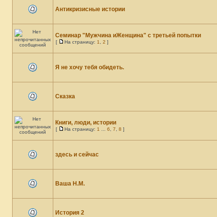
Антикризисные истории
Семинар "Мужчина иЖенщина" с третьей попытки
[
На страницу:
1
,
2
]
Я не хочу тебя обидеть.
Сказка
Книги, люди, истории
[
На страницу:
1
...
6
,
7
,
8
]
здесь и сейчас
Ваша Н.М.
История 2