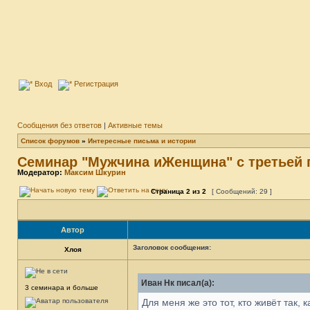
Вход
Регистрация
Сообщения без ответов
|
Активные темы
Список форумов
»
Интересные письма и истории
Семинар "Мужчина иЖенщина" с третьей 
Модератор:
Максим Шкурин
Страница
2
из
2
[ Сообщений: 29 ]
Автор
Заголовок сообщения:
Хлоя
Иван Нк писал(а):
3 семинара и больше
Для меня же это тот, кто живёт так, ка