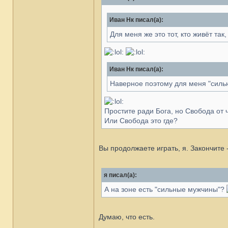
Иван Нк писал(а):
Для меня же это тот, кто живёт так, к
Иван Нк писал(а):
Наверное поэтому для меня "си
Простите ради Бога, но Свобода от 
Или Свобода это где?
Вы продолжаете играть, я. Закончите 
я писал(а):
А на зоне есть "сильные мужчины"?
Думаю, что есть.