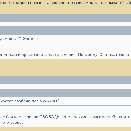
нятия НЕтождественные... а вообще "независимость", так бывает? "а
одимость" Ф.Энгельс.
ожности и пространства для движения. По-моему, Энгельс говорит
ючается свобода для мужчины?
е близкое видение СВОБОДЫ - это наличие зависимостей, на кото
н это верно.