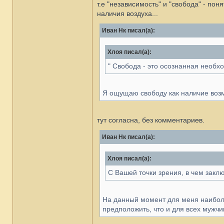
т.е "независимость" и "свобода" - по
наличия воздуха...
Иван Нк писал(а):
Хлоя писал(а):
" Свобода - это осознанная необх
Я ощущаю свободу как наличие возм
тут согласна, без комментариев.
Иван Нк писал(а):
Хлоя писал(а):
С Вашей точки зрения, в чем закл
На данный момент для меня наиболе
предположить, что и для всех мужчи