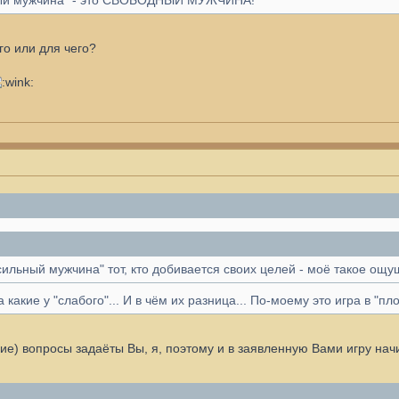
ный мужчина" - это СВОБОДНЫЙ МУЖЧИНА!
го или для чего?
льный мужчина" тот, кто добивается своих целей - моё такое ощущ
 какие у "слабого"... И в чём их разница... По-моему это игра в "п
ие) вопросы задаёты Вы, я, поэтому и в заявленную Вами игру нач