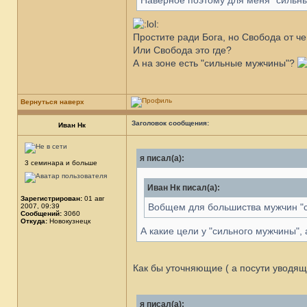
Наверное поэтому для меня "силь
Простите ради Бога, но Свобода от че
Или Свобода это где?
А на зоне есть "сильные мужчины"?
Вернуться наверх
Заголовок сообщения:
Иван Нк
я писал(а):
3 семинара и больше
Иван Нк писал(а):
Зарегистрирован:
01 авг
Вобщем для большиства мужчин "си
2007, 09:39
Сообщений:
3060
Откуда:
Новокузнецк
А какие цели у "сильного мужчины", а
Как бы уточняющие ( а посути уводящ
я писал(а):