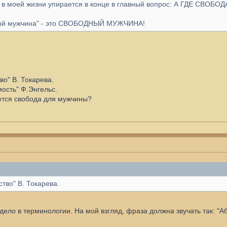
 в моей жизни упирается в конце в главный вопрос: А ГДЕ СВОБОД
ный мужчина" - это СВОБОДНЫЙ МУЖЧИНА!
во" В. Токарева.
мость" Ф.Энгельс.
ется свобода для мужчины?
тво" В. Токарева.
дело в терминологии. На мой взгляд, фраза должна звучать так: "А