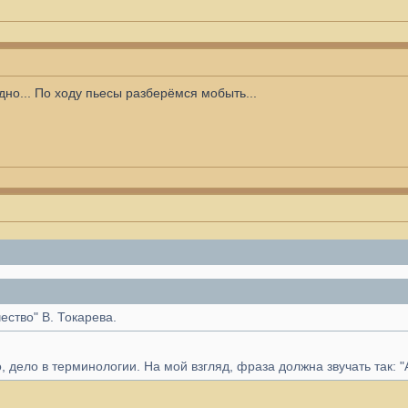
адно... По ходу пьесы разберёмся мобыть...
ество" В. Токарева.
, дело в терминологии. На мой взгляд, фраза должна звучать так: 