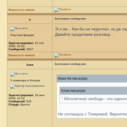
Вернуться наверх
Заголовок сообщения:
я
Э-э-эм... Как бы не недогнал, ну да л
Давайте продолжим разговор...
Участник форума
Зарегистрирован:
22 сен
2009, 22:20
Сообщений:
3547
Вернуться наверх
Заголовок сообщения:
Хлоя
Иван Нк писал(а):
3 семинара и больше
Хлоя писал(а):
Зарегистрирован:
18 июн
" Абсолютная свобода - это одиноч
2009, 12:10
Сообщений:
545
Откуда:
Братск
Не соглашусь с Токаревой. Вероятно