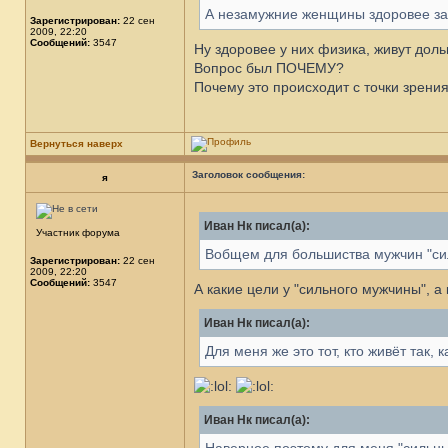
А незамужние женщины здоровее з
Зарегистрирован:
22 сен
2009, 22:20
Сообщений:
3547
Ну здоровее у них физика, живут доль
Вопрос был ПОЧЕМУ?
Почему это происходит с точки зрени
Вернуться наверх
Заголовок сообщения:
я
Иван Нк писал(а):
Участник форума
Вобщем для большиства мужчин "силь
Зарегистрирован:
22 сен
2009, 22:20
Сообщений:
3547
А какие цели у "сильного мужчины", а к
Иван Нк писал(а):
Для меня же это тот, кто живёт так, ка
Иван Нк писал(а):