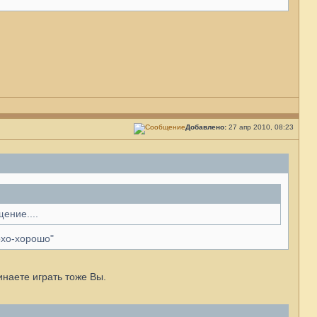
Добавлено:
27 апр 2010, 08:23
ение....
лохо-хорошо"
инаете играть тоже Вы.