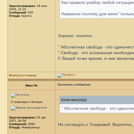
Как правило разбор любой ситуации
Зарегистрирован:
18 июн
2009, 12:10
Сообщений:
545
Наверное поэтому для меня "силь
Откуда:
Братск
Хорошо, понятно.
" Абсолютная свобода - это одиночест
" Свобода - это осознанная необходи
С Вашей точки зрения, в чем заключа
Вернуться наверх
Заголовок сообщения:
Иван Нк
Хлоя писал(а):
3 семинара и больше
" Абсолютная свобода - это одиночес
Зарегистрирован:
01 авг
2007, 09:39
Не соглашусь с Токаревой. Вероятно, 
Сообщений:
3060
Откуда:
Новокузнецк