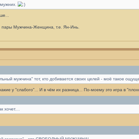
амужних.
ше...
я пары Мужчина-Женщина, т.е. Ян-Инь.
ный мужчина" тот, кто добивается своих целей - моё такое ощуще
акие у "слабого"... И в чём их разница... По-моему это игра в "плох
к хочет....