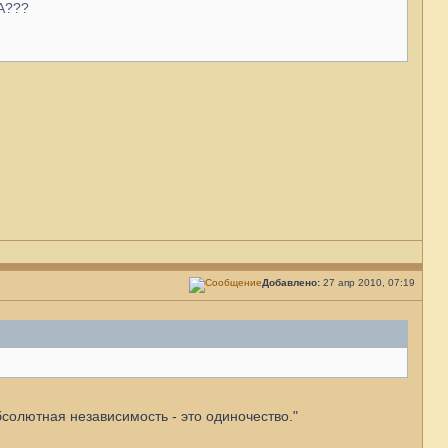
А???
Добавлено:
27 апр 2010, 07:19
бсолютная независимость - это одиночество."