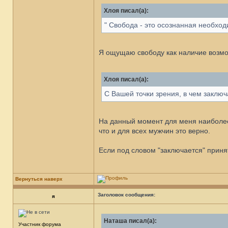
Хлоя писал(а):
" Свобода - это осознанная необход
Я ощущаю свободу как наличие возмож
Хлоя писал(а):
С Вашей точки зрения, в чем заклю
На данный момент для меня наиболее
что и для всех мужчин это верно.
Если под словом "заключается" приня
Вернуться наверх
Заголовок сообщения:
я
Наташа писал(а):
Участник форума